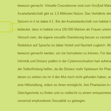
bewusst gemacht. Virtuelle Crossdresser sind zum Gro含eil Männe
Avartarlandschaft gibt es 1,5 Millionen Nutzer. Das Verhältnis d
Nutzern in rl ist dabei 4:1. Bei der Avartarlandschaft von habitat 
bedeutet, dass in habitat circa 150.000 Männer als Frauen unter
Versuch sein, die eigene sexuelle Orientierung besser zu versteh
Reduktion auf Sprache ist dabei Vorteil und Nachteil zugleich.
bewusst gemacht werden, um sie formulieren zu können. Für das
Intimität und Distanz prallen in der Cybersexsituation hart aufei
der Selbstfindung helfen, da die Distanz mehr Spielraum für Phan
denen zu stehen sie im rl den Mut noch nicht gefunden haben, au
eine Hilfestellung, indem es ihnen ermöglicht, ihre Phantasien in 
Gleichgesinnte zu finden und so vielleicht zu einem entspanntere
unnormal empfundenen Sexualität zu gelangen.